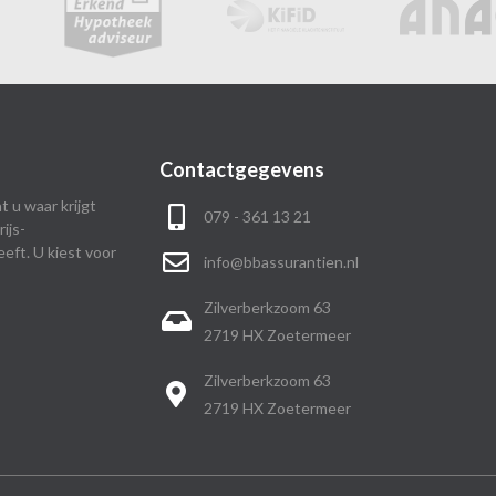
Contactgegevens
t u waar krijgt
079 - 361 13 21
ijs-
eft. U kiest voor
info@bbassurantien.nl
Zilverberkzoom 63
2719 HX Zoetermeer
Zilverberkzoom 63
2719 HX Zoetermeer