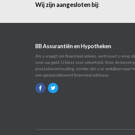
Wij zijn aangesloten bij:
BB Assurantiën en Hypotheken
Als u vraagt om financieel advies, vertrouwt u erop da
voor uw geld. U kiest voor zekerheid. Voor de beste pr
prestatieverhouding, zonder dat u er omkijken naar he
een gespecialiseerd financieel adviseur.